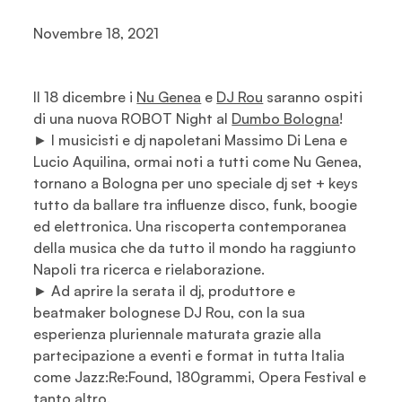
Novembre 18, 2021
Il 18 dicembre i
Nu Genea
e
DJ Rou
saranno ospiti
di una nuova ROBOT Night al
Dumbo Bologna
!
► I musicisti e dj napoletani Massimo Di Lena e
Lucio Aquilina, ormai noti a tutti come Nu Genea,
tornano a Bologna per uno speciale dj set + keys
tutto da ballare tra influenze disco, funk, boogie
ed elettronica. Una riscoperta contemporanea
della musica che da tutto il mondo ha raggiunto
Napoli tra ricerca e rielaborazione.
► Ad aprire la serata il dj, produttore e
beatmaker bolognese DJ Rou, con la sua
esperienza pluriennale maturata grazie alla
partecipazione a eventi e format in tutta Italia
come Jazz:Re:Found, 180grammi, Opera Festival e
tanto altro.