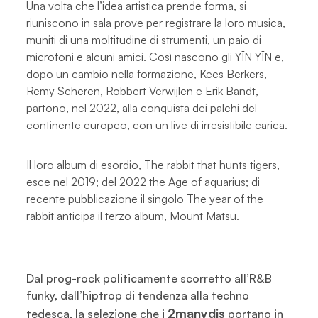
Una volta che l’idea artistica prende forma, si
riuniscono in sala prove per registrare la loro musica,
muniti di una moltitudine di strumenti, un paio di
microfoni e alcuni amici. Così nascono gli YĪN YĪN e,
dopo un cambio nella formazione, Kees Berkers,
Remy Scheren, Robbert Verwijlen e Erik Bandt,
partono, nel 2022, alla conquista dei palchi del
continente europeo, con un live di irresistibile carica.
Il loro album di esordio, The rabbit that hunts tigers,
esce nel 2019; del 2022 the Age of aquarius; di
recente pubblicazione il singolo The year of the
rabbit anticipa il terzo album, Mount Matsu.
Dal prog-rock politicamente scorretto all’R&B
funky, dall’hiptrop di tendenza alla techno
2manydjs
tedesca, la selezione che i
portano in