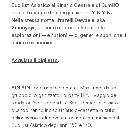
Sud Est Asiatico al Binario Centrale di DumBO
con la travolgente energia live dei
YĪN YĪN.
Nella stessa notte i fratelli Dewaele, aka
2manydjs,
tornano a farci ballare con le
esplorazioni – e fusioni – di generi e suoni che li
hanno resi iconici.
Acquista il biglietto
.
YĪN YĪN
sono una band nata a Maastricht da un
gruppo di organizzatori di party DIY. Il viaggio dei
fondatori Yves Lennertz e Kees Berkers è iniziato
quando hanno inciso un’audio-cassetta in cui si
delineavano influenze e riferimenti alla musica del
Sud Est Asiatico degli anni ‘60 e ‘70.