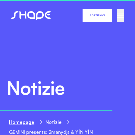
SOSTIENICI
Notizie
Homepage
Notizie
GEMINI presents: 2manydjs & YĪN YĪN